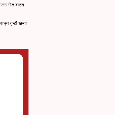
 वरून गोड वाटत
वाचून तुम्ही खऱ्या