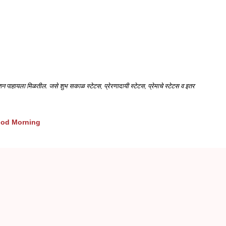
मुख्य सामग्रीवर वगळा
कलेक्शन पाहायला मिळतील. जसे शुभ सकाळ स्टेटस, प्रेरणादायी स्टेटस, प्रेमाचे स्टेटस व इतर
od Morning