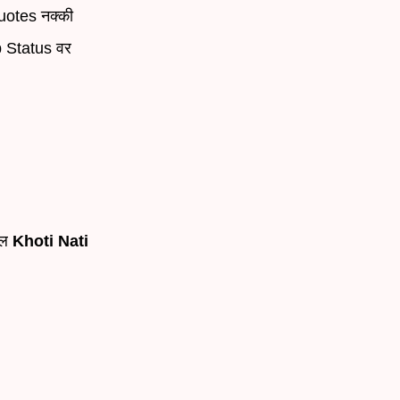
Quotes नक्की
pp Status वर
तील
Khoti Nati