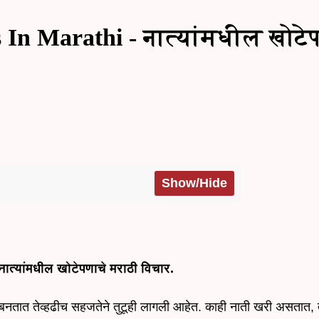
 In Marathi - नात्यांमधील खोटे
Show/Hide
त्यांमधील खोटेपणाचे मराठी विचार.
बनतात तेव्हढीच सहजतेने तुटूही लागली आहेत. काही नाती खरी असतात,