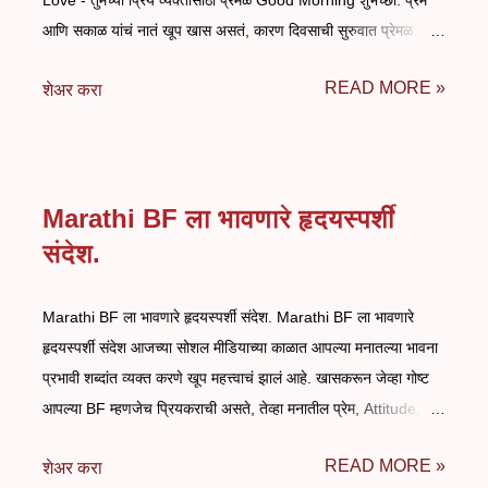
Love - तुमच्या प्रिय व्यक्तीसाठी प्रेमळ Good Morning शुभेच्छा. प्रेम
आणि सकाळ यांचं नातं खूप खास असतं, कारण दिवसाची सुरुवात प्रेमळ
शब्दांनी झाली की मन दिवसभर आनंदी राहतं. ह्या आनंददायी वातावरणात जर
READ MORE »
शेअर करा
आपल्या आवडत्या व्यक्तीकडून प्रेमळ संदेश मिळाला तर संपूर्ण दिवस आनंदी व
उत्साही बनतो. म्हणूनच आम्ही तुमच्यासाठी घेऊन आलो आहोत Good
Morning Quotes Marathi Love संग्रह. ह्या संग्रहामध्ये तुम्हाला
सकाळच्या प्रेमळ शुभेच्छा पाहायला मिळतील. ह्या शुभेच्छा तुमच्या प्रिय
Marathi BF ला भावणारे हृदयस्पर्शी
व्यक्तीला पाठवून सकाळची सुरुवात आनंदी करू शकता. Good Morning
Quotes Marathi Love - तुमच्या प्रिय व्यक्तीसाठी प्रेमळ Good
संदेश.
Morning शुभेच्छा. आजच्या सोशल मीडियाच्या काळात लोकं WhatsApp,
Instagram आणि Facebook द्वारे आपल्या मनातल्या भावना व्यक्त
Marathi BF ला भावणारे हृदयस्पर्शी संदेश. Marathi BF ला भावणारे
करतात. सकाळी सकाळी आपल्या प्रिय व्यक्तीला एक छोटासा प्रेमसंदेश
हृदयस्पर्शी संदेश आजच्या सोशल मीडियाच्या काळात आपल्या मनातल्या भावना
पाठवणे ही एक सु...
प्रभावी शब्दांत व्यक्त करणे खूप महत्त्वाचं झालं आहे. खासकरून जेव्हा गोष्ट
आपल्या BF म्हणजेच प्रियकराची असते, तेव्हा मनातील प्रेम, Attitude,
मस्ती आणि Bonding या सगळ्या गोष्टी काही खास ओळींमधून किंवा फोटो च्या
READ MORE »
शेअर करा
माध्यमातून व्यक्त करायला हव्यात. म्हणूनच आज आम्ही घेऊन आलो आहोत